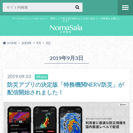
デジタルガジェットのレビュー、美味しくて唸る店の紹介など人生に役立つ一次情報をお届けし
ます！
HOME
2019年
9月
3日
2019年9月3日
2019.09.03
iPhone
防災アプリの決定版「特務機関NERV防災」が
配信開始されました！