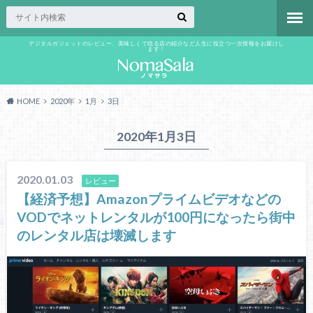
デジタルガジェットのレビュー、美味しくて唸る店の紹介など人生に役立つ一次情報をお届けし
ます！
HOME
2020年
1月
3日
2020年1月3日
2020.01.03
レビュー
【経済予想】Amazonプライムビデオなどの
VODでネットレンタルが100円になったら街中
のレンタル店は壊滅します