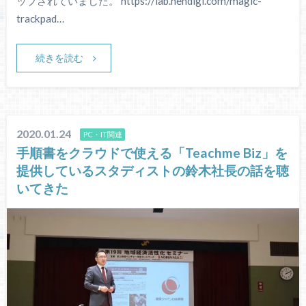
ップされていました。 https://lab.hendigi.com/magic-
trackpad…
続きを読む
2020.01.24
PC・IT関連
手順書をクラウドで使える「Teachme Biz」を
提供しているスタディストの鈴木社長の話を聴
いてきた