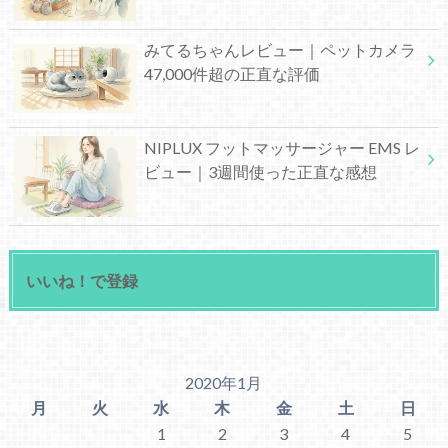
みてるちゃんレビュー｜ペットカメラ
47,000件超の正直な評価
NIPLUX フットマッサージャー EMS レ
ビュー｜3週間使った正直な感想
いいね！で登録
2020年1月
月
火
水
木
金
土
日
1
2
3
4
5