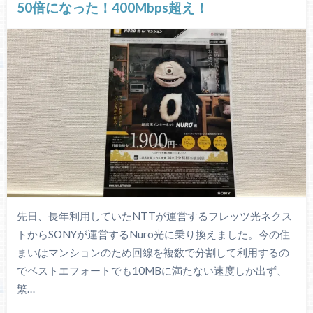
50倍になった！400Mbps超え！
先日、長年利用していたNTTが運営するフレッツ光ネクス
トからSONYが運営するNuro光に乗り換えました。今の住
まいはマンションのため回線を複数で分割して利用するの
でベストエフォートでも10MBに満たない速度しか出ず、
繁…