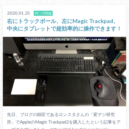
2020.01.25
PC・IT関連
右にトラックボール、左にMagic Trackpad、
中央にタブレットで超効率的に操作できます！
先日、ブログの師匠であるロンスタさんの「変デジ研究
所」でAppleのMagic Trackpad2を購入したという記事をア