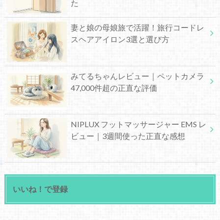
た
妻と娘の母娘旅で活躍！旅行コードレ
スヘアアイロン3選と選び方
みてるちゃんレビュー｜ペットカメラ
47,000件超の正直な評価
NIPLUX フットマッサージャー EMS レ
ビュー｜3週間使った正直な感想
いいね！で登録