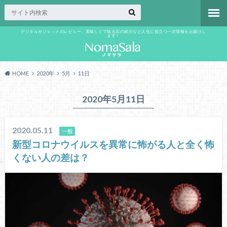
デジタルガジェットのレビュー、美味しくて唸る店の紹介など人生に役立つ一次情報をお届けし
ます！
HOME
2020年
5月
11日
2020年5月11日
2020.05.11
一般
新型コロナウイルスを異常に怖がる人と全く怖
くない人の差は？