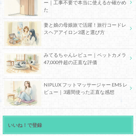
ー｜工事不要で本当に使えるか確かめ
た
妻と娘の母娘旅で活躍！旅行コードレ
スヘアアイロン3選と選び方
みてるちゃんレビュー｜ペットカメラ
47,000件超の正直な評価
NIPLUX フットマッサージャー EMS レ
ビュー｜3週間使った正直な感想
いいね！で登録