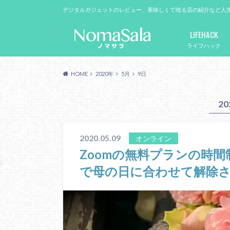
デジタルガジェットのレビュー、美味しくて唸る店の紹介など人
LIFEHACK
ライフハック
HOME
2020年
5月
9日
2
2020.05.09
オンライン
Zoomの無料プランの時間
で母の日に合わせて解除