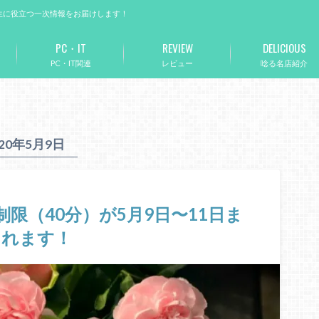
生に役立つ一次情報をお届けします！
PC・IT
REVIEW
DELICIOUS
PC・IT関連
レビュー
唸る名店紹介
020年5月9日
制限（40分）が5月9日〜11日ま
されます！