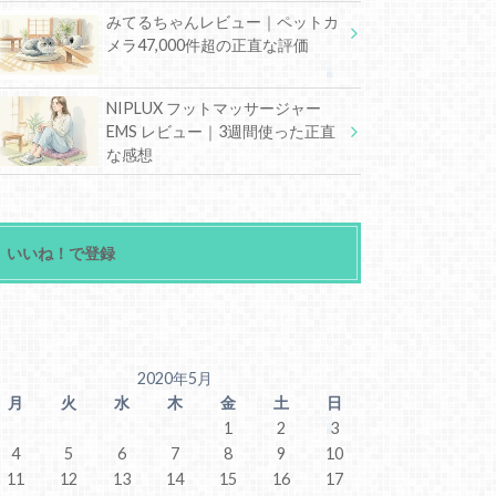
みてるちゃんレビュー｜ペットカ
メラ47,000件超の正直な評価
NIPLUX フットマッサージャー
EMS レビュー｜3週間使った正直
な感想
いいね！で登録
2020年5月
月
火
水
木
金
土
日
1
2
3
4
5
6
7
8
9
10
11
12
13
14
15
16
17