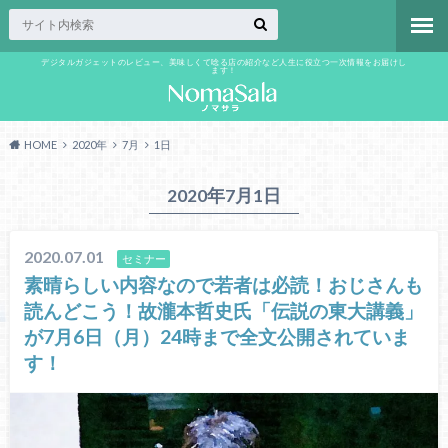
デジタルガジェットのレビュー、美味しくて唸る店の紹介など人生に役立つ一次情報をお届けし
ます！
HOME
2020年
7月
1日
2020年7月1日
2020.07.01
セミナー
素晴らしい内容なので若者は必読！おじさんも
読んどこう！故瀧本哲史氏「伝説の東大講義」
が7月6日（月）24時まで全文公開されていま
す！