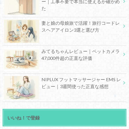
ー｜工事不要で本当に使えるか確かめ
た
妻と娘の母娘旅で活躍！旅行コードレ
スヘアアイロン3選と選び方
みてるちゃんレビュー｜ペットカメラ
47,000件超の正直な評価
NIPLUX フットマッサージャー EMS レ
ビュー｜3週間使った正直な感想
いいね！で登録