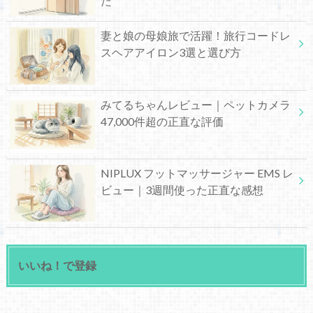
た
妻と娘の母娘旅で活躍！旅行コードレ
スヘアアイロン3選と選び方
みてるちゃんレビュー｜ペットカメラ
47,000件超の正直な評価
NIPLUX フットマッサージャー EMS レ
ビュー｜3週間使った正直な感想
いいね！で登録