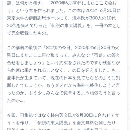
題」は何かと考え、『2020年6月30日にまたここで会お
う』という本を作られました。この本は2012年6月30日に
東京大学の伊藤謝恩ホールにて、瀧本氏が300人の10代・
20代を集めて行った「伝説の東大講義」を、一冊の本とし
て完全収録したもの。
この講義の最後に「8年後の今日、2020年の6月30日の火
曜日にまたここに再び集まって、みんなで『宿題』の答え
合せをしましょう」という約束をされたのですが残念なが
ら約束は果たされることなく、この日を迎えました。もし
瀧本氏が生きていて、現在の日本を見てたらどのように判
断したでしょうか。もうダメだから海外へ移住しようと言
ったのか、もう少しみんなで変革するよう頑張ろうと言っ
たのか…。
今回、再集結ではなく柿内芳文氏が6月30日に合わせてサ
イトを作り、「伝説の東大講義」を全文無料公開したり、
講義をオトバンクのオーディオブック（瀧本早口バージョ