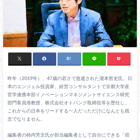
昨年（2019年）、47歳の若さで急逝された瀧本哲史氏。日
本のエンジェル投資家、経営コンサルタントで京都大学産
官学連携本部イノベーションマネジメントサイエンス研究
部門客員准教授、株式会社オトバンク取締役等を歴任し、
これからの日本をリードする一人だっただけになんとも残
念でなりません。
編集者の柿内芳文氏が担当編集者として自分にできる「宿