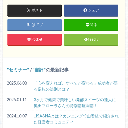
ポスト
シェア
はてブ
送る
Pocket
feedly
セミナー
/
書評
の最新記事
2025.06.08
「心を変えれば、すべてが変わる」成功者が語
る逆転の法則とは？
2025.01.11
3ヶ月で健康で美味しい発酵スイーツの達人に！
奥田フローラさんの特別講座開講！
2024.10.07
LISA&NAとは？カンニング竹山番組で紹介され
た経営者コミュニティ