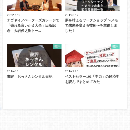
2022.4.12
2019.3.19
ナゴヤイノベーターズガレージで
夢を叶えるワークショップ 〜メモ
「売れる言いかえ大全」出版記
で未来を変える技術〜を主催しま
念 大岩俊之氏トー…
した！
書評
書評
2016.6.3
2016.2.25
書評 おっさんレンタル日記
ベストセラー1位「学力」の経済学
を読んでまとめてみた