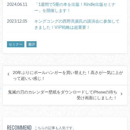
2024.06.11
「1週間で5冊の本を出版！Kindle出版セミナ
ー」を開催します！
2023.12.05
キングコングの西野亮廣氏の講演会に参加して
きました！VIP戦略は超重要！
セミナー
書評
20年ぶりにポールハンガーを買い替えた！高さが一気に上が
って超いい感じ！
鬼滅の刃のカレンダー壁紙をダウンロードしてiPhoneの待ち
受け画面にしました！
RECOMMEND
こちらの記事も人気です。