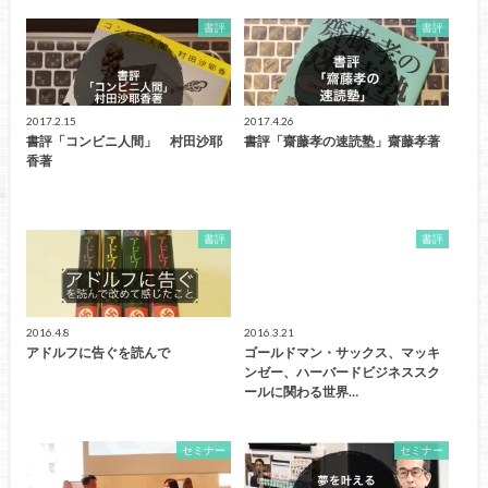
書評
書評
2017.2.15
2017.4.26
書評「コンビニ人間」 村田沙耶
書評「齋藤孝の速読塾」齋藤孝著
香著
書評
書評
2016.4.8
2016.3.21
アドルフに告ぐを読んで
ゴールドマン・サックス、マッキ
ンゼー、ハーバードビジネススク
ールに関わる世界…
セミナー
セミナー