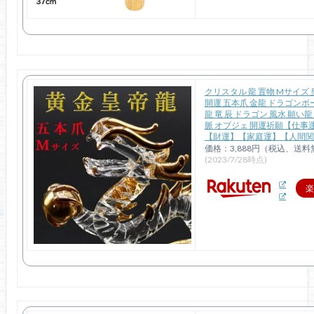
クリスタル 龍 置物 Mサイズ 
開運 五本爪 金龍 ドラゴンボ
龍 竜 辰 ドラゴン 風水 願い龍
脈 オブジェ 開運祈願【仕事
【財運】【家庭運】【人間関
価格：3,888円（税込、送料
(2023/7/28時点)
楽