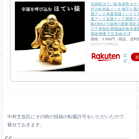
布袋様 ほてい様 布袋尊 ホテイ
付 24K 純金メッキ 御守り 
運グッズ 幸運 開運インテリア
運アップ 金運グッズ 開運ア
願 EBISU 七福神の置物 契此
汀子 釈契此 開運縁起物 幸運
置物 開運 子宝 良縁 夫
価格：9,988円（税込、送料
(2023/7/28時点)
楽
中村文也氏にその時の投稿の転載許可をいただいたので、
載せておきます。