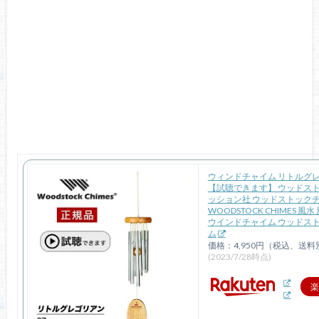
ウィンドチャイム リトルグ
【試聴できます】 ウッドス
ッション社 ウッドストック
WOODSTOCK CHIMES 風
ウインドチャイム ウッドス
ム
価格：4,950円（税込、送料
(2023/7/28時点)
楽