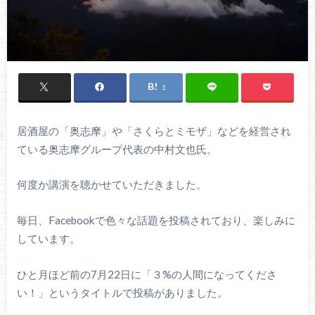
1
居酒屋の「奥志摩」や「さくらとミモザ」などを経営され
ている奥志摩グループ代表の中村文也氏。
何度か講演を聴かせていただきました。
毎日、Facebookで色々な話題を投稿されており、楽しみに
しています。
ひと月ほど前の7月22日に「３%の人間になってくださ
い！」というタイトルで投稿がありました。