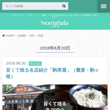
デジタルガジェットのレビュー、美味しくて唸る店の紹介など人生に役立つ一次情報をお届けし
ます！
HOME
2018年
8月
20日
2018年8月20日
2018.08.20
唸る名店
旨くて唸る名店紹介「駒草屋」（蕎麦・駒ヶ
根）