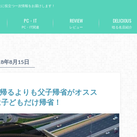
生に役立つ一次情報をお届けします！
PC・IT
REVIEW
DELICIOUS
PC・IT関連
レビュー
唸る名店紹介
18年8月15日
で帰るよりも父子帰省がオスス
は子どもだけ帰省！