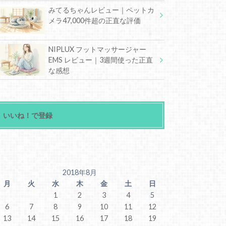
みてるちゃんレビュー｜ペットカ
メラ47,000件超の正直な評価
NIPLUX フットマッサージャー
EMS レビュー｜3週間使った正直
な感想
いいね！で登録
2018年8月
月
火
水
木
金
土
日
1
2
3
4
5
6
7
8
9
10
11
12
13
14
15
16
17
18
19