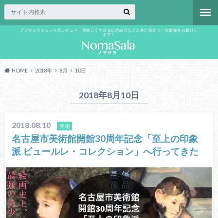
デジタルガジェットのレビュー、美味しくて唸る店の紹介など人生に役立つ一次情報をお届けし
ます！
HOME
2018年
8月
10日
2018年8月10日
2018.08.10
美術
名古屋市美術館開館30周年記念「至上の印象
派 ビュールレ・コレクション」へ行ってきた