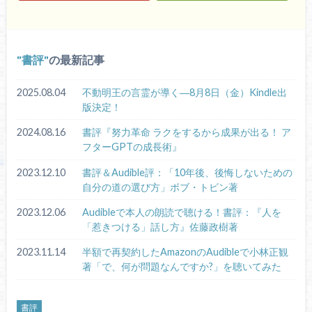
書評
の最新記事
2025.08.04
不動明王の言霊が導く―8月8日（金）Kindle出
版決定！
2024.08.16
書評『努力革命 ラクをするから成果が出る！ ア
フターGPTの成長術』
2023.12.10
書評＆Audible評：「10年後、後悔しないための
自分の道の選び方」ボブ・トビン著
2023.12.06
Audibleで本人の朗読で聴ける！書評：『人を
「惹きつける」話し方』佐藤政樹著
2023.11.14
半額で再契約したAmazonのAudibleで小林正観
著「で、何が問題なんですか?」を聴いてみた
書評