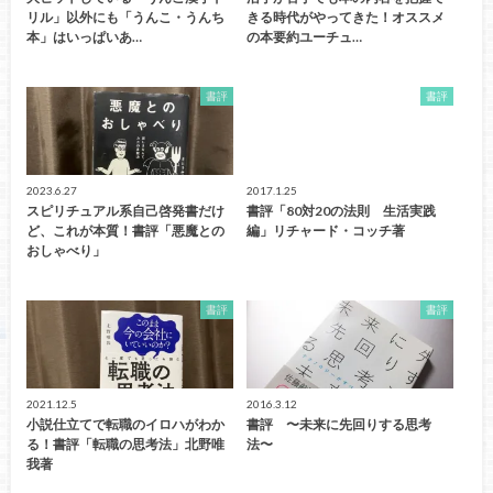
リル」以外にも「うんこ・うんち
きる時代がやってきた！オススメ
本」はいっぱいあ…
の本要約ユーチュ…
書評
書評
2023.6.27
2017.1.25
スピリチュアル系自己啓発書だけ
書評「80対20の法則 生活実践
ど、これが本質！書評「悪魔との
編」リチャード・コッチ著
おしゃべり」
書評
書評
2021.12.5
2016.3.12
小説仕立てで転職のイロハがわか
書評 〜未来に先回りする思考
る！書評「転職の思考法」北野唯
法〜
我著