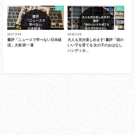
書評
書評
2017.9.14
2018.3.24
書評「ニュースで学べない日本経
大人も充分楽しめます! 書評「頭の
済」大前 研一 著
いい子を育てる 女の子のおはなし
ハンディタ…