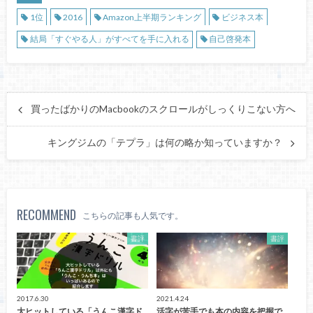
1位
2016
Amazon上半期ランキング
ビジネス本
結局「すぐやる人」がすべてを手に入れる
自己啓発本
買ったばかりのMacbookのスクロールがしっくりこない方へ
キングジムの「テプラ」は何の略か知っていますか？
RECOMMEND
こちらの記事も人気です。
書評
書評
2017.6.30
2021.4.24
大ヒットしている「うんこ漢字ド
活字が苦手でも本の内容を把握で