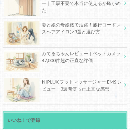
ー｜工事不要で本当に使えるか確かめ
た
妻と娘の母娘旅で活躍！旅行コードレ
スヘアアイロン3選と選び方
みてるちゃんレビュー｜ペットカメラ
47,000件超の正直な評価
NIPLUX フットマッサージャー EMS レ
ビュー｜3週間使った正直な感想
いいね！で登録