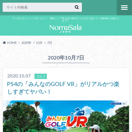
デジタルガジェットのレビュー、美味しくて唸る店の紹介など人生に役立つ一次情報をお届けし
ます！
HOME
2020年
10月
7日
2020年10月7日
2020.10.07
ゴルフ
PS4の「みんなのGOLF VR」がリアルかつ楽
しすぎてヤバい！