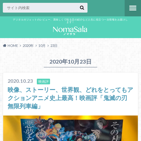
デジタルガジェットのレビュー、美味しくて唸る店の紹介など人生に役立つ一次情報をお届けし
ます！
HOME
2020年
10月
23日
2020年10月23日
2020.10.23
映画評
映像、ストーリー、世界観、どれをとってもア
クションアニメ史上最高！映画評「鬼滅の刃
無限列車編」