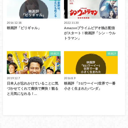
2016.12.18
2022.11.30
映画評「ビリギャル」
Amazonプライムビデオ独占配信
がスタート！映画評「シン・ウル
トラマン」
映画評
映画評
2019.12.7
2016.8.9
日本人が忘れかけていることに気
映画評 「51(ウーイー)世界で一番
づかせてくれて痛快で爽快！観る
小さく生まれたパンダ」
と元気になれる！…