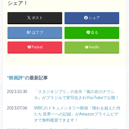
シェア！
ポスト
シェア
はてブ
送る
Pocket
feedly
映画評
の最新記事
2023.10.30
「スタジオジブリ」の名作『風の谷のナウシ
カ』がブラジルで実写化されYouTubeで公開！
2023.07.06
WBCのドキュメンタリー映画「憧れを超えた侍
たち 世界一への記録」がAmazonプライムビデ
オで無料鑑賞できます！