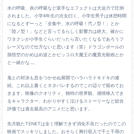
水の呼吸、炎の呼吸など派手なエフェクトは大迫力で圧倒
されました。小学4年生の次女曰く、小学生男子は休憩時間
になるとずーっと「全集中、水の呼吸！弐ノ型！」とか
「陸ノ型！」などと言ってるらしく影響力は絶大。確かに
ワタクシが小学生ぐらいだったら言いたくなるであろうフ
レーズなので仕方ないと思います（笑）ドラゴンボールの
孫悟空のかめはめ波とかピッコロ大魔王の魔貫光殺砲とか
と一緒かな…。
鬼との対決も息をつかせぬ展開でハラハラドキドキの連
続。これ以上書くとネタバレするのでこの辺りで留めてお
きます。映像のクオリティ、独特の世界観、感情移入でき
るキャラクター、わかりやすく泣けるストーリーなど総合
評価では過去最高のアニメだと思います。
先月観たTENETは全く理解できず消化不良だったのでこの
映画でスッキリしました。おそらく興行収入で千と千尋の