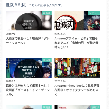
RECOMMEND
こちらの記事も人気です。
映画評
レビュー
2018.9.2
2020.1.21
大画面で観るべし！映画評「グレ
Amazonプライム・ビデオで観ら
ートウォール」
れるアニメ「鬼滅の刃」が超絶素
晴らしい！
映画評
映画評
2018.2.8
2021.9.26
原作とは別物として鑑賞すべし！
AmazonPrimeVideoにて見放題独
映画評「ゴースト・イン・ザ・シ
占配信！オッドタクシーがめちゃ
ェル」
く…
映画評
映画評