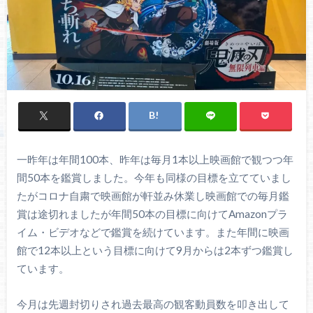
一昨年は年間100本、昨年は毎月1本以上映画館で観つつ年
間50本を鑑賞しました。今年も同様の目標を立てていまし
たがコロナ自粛で映画館が軒並み休業し映画館での毎月鑑
賞は途切れましたが年間50本の目標に向けてAmazonプラ
イム・ビデオなどで鑑賞を続けています。また年間に映画
館で12本以上という目標に向けて9月からは2本ずつ鑑賞し
ています。
今月は先週封切りされ過去最高の観客動員数を叩き出して