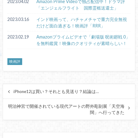
2023.04.02
Amazon Prime Videoで独占配信中！ドラマ評
「エンジェルフライト 国際霊柩送還士」
2023.03.16
インド映画って、ハチャメチャで重力完全無視
だけど面白過ぎる！映画評「RRR」
2023.02.19
Amazonプライムビデオで「劇場版 呪術廻戦 0」
を無料鑑賞！映像のクオリティが素晴らしい！
映画評
iPhone12は買い？それとも見送り？結論は…
明治神宮で開催されている現代アートの野外彫刻展「天空海
闊」へ行ってきた