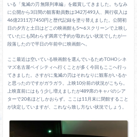
いる「鬼滅の刃 無限列車編」を鑑賞してきました。ちなみ
に公開から3日間の観客動員数は342万493人、興行収入は
46億2311万7450円と歴代記録を塗り替えました。公開初
日の夕方と土日はどこの映画館も5〜6スクリーンで上映し
ていたにも関わらず満席で予約が取れない状況でしたが一
段落したので平日の午前中に映画館へ。
ここ最近は空いている映画館を選んでいるためTOHOシネ
マズ名古屋ベイシティへ行くことが多く今回もここへ行っ
てきました。さすがに鬼滅の刃はそれなりに観客がいるか
と思ったのですがガラガラ。上映10分前の状況がこちら。
上映直前にはもう少し増えましたが489席のキャパのシア
ターで20名ほどしかおらず。ここは11月末に閉館すること
が決定していますが、これなら致し方ない状況でしょう。