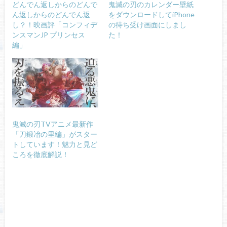
どんでん返しからのどんで
鬼滅の刃のカレンダー壁紙
ん返しからのどんでん返
をダウンロードしてiPhone
し？！映画評「コンフィデ
の待ち受け画面にしまし
ンスマンJP プリンセス
た！
編」
鬼滅の刃TVアニメ最新作
「刀鍛冶の里編」がスター
トしています！魅力と見ど
ころを徹底解説！