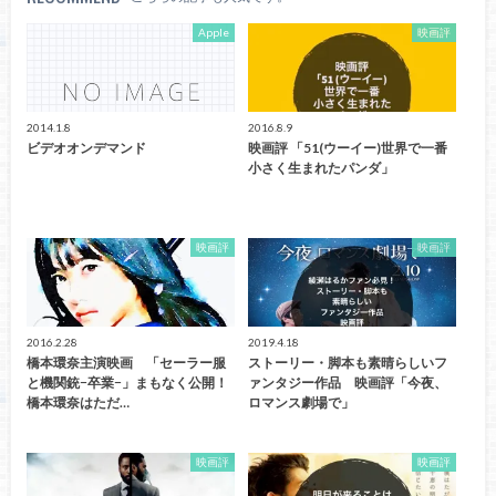
Apple
映画評
2014.1.8
2016.8.9
ビデオオンデマンド
映画評 「51(ウーイー)世界で一番
小さく生まれたパンダ」
映画評
映画評
2016.2.28
2019.4.18
橋本環奈主演映画 「セーラー服
ストーリー・脚本も素晴らしいフ
と機関銃−卒業−」まもなく公開！
ァンタジー作品 映画評「今夜、
橋本環奈はただ…
ロマンス劇場で」
映画評
映画評