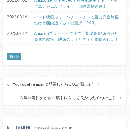
2023.04.02
Amazon Prime Videoで独占配信中！ドラマ評
「エンジェルフライト 国際霊柩送還士」
2023.03.16
インド映画って、ハチャメチャで重力完全無視
だけど面白過ぎる！映画評「RRR」
2023.02.19
Amazonプライムビデオで「劇場版 呪術廻戦 0」
を無料鑑賞！映像のクオリティが素晴らしい！
映画評
YouTubePremiumに登録したらQOLが爆上げした！
３年間毎日欠かさず筋トレをして良かった６つのこと
RECOMMEND
こちらの記事も人気です。