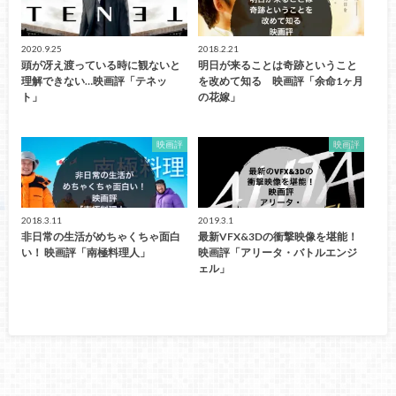
2020.9.25
2018.2.21
頭が冴え渡っている時に観ないと
明日が来ることは奇跡ということ
理解できない…映画評「テネッ
を改めて知る 映画評「余命1ヶ月
ト」
の花嫁」
映画評
映画評
2018.3.11
2019.3.1
非日常の生活がめちゃくちゃ面白
最新VFX&3Dの衝撃映像を堪能！
い！ 映画評「南極料理人」
映画評「アリータ・バトルエンジ
ェル」