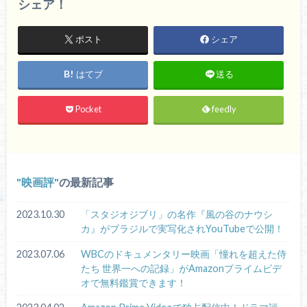
シェア！
ポスト
シェア
はてブ
送る
Pocket
feedly
映画評
の最新記事
2023.10.30
「スタジオジブリ」の名作『風の谷のナウシ
カ』がブラジルで実写化されYouTubeで公開！
2023.07.06
WBCのドキュメンタリー映画「憧れを超えた侍
たち 世界一への記録」がAmazonプライムビデ
オで無料鑑賞できます！