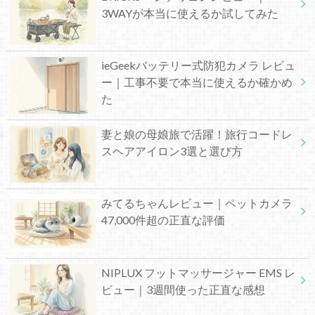
3WAYが本当に使えるか試してみた
ieGeekバッテリー式防犯カメラ レビュ
ー｜工事不要で本当に使えるか確かめ
た
妻と娘の母娘旅で活躍！旅行コードレ
スヘアアイロン3選と選び方
みてるちゃんレビュー｜ペットカメラ
47,000件超の正直な評価
NIPLUX フットマッサージャー EMS レ
ビュー｜3週間使った正直な感想