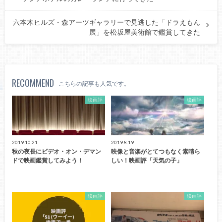
六本木ヒルズ・森アーツギャラリーで見逃した「ドラえもん
展」を松坂屋美術館で鑑賞してきた
RECOMMEND
こちらの記事も人気です。
映画評
映画評
2019.10.21
2019.8.19
秋の夜長にビデオ・オン・デマン
映像と音楽がとてつもなく素晴ら
ドで映画鑑賞してみよう！
しい！映画評「天気の子」
映画評
映画評