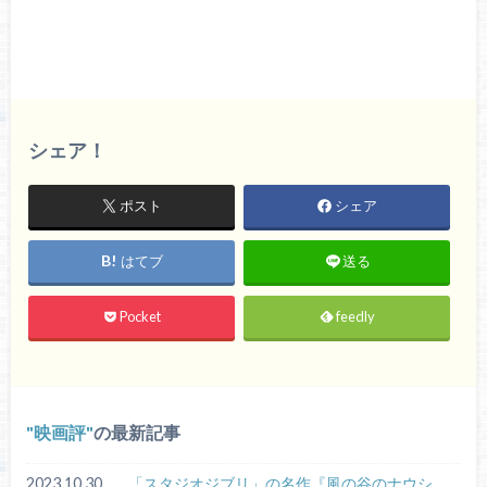
シェア！
ポスト
シェア
はてブ
送る
Pocket
feedly
映画評
の最新記事
2023.10.30
「スタジオジブリ」の名作『風の谷のナウシ