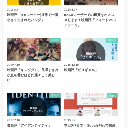
2016.8.9
2020.1.17
映画評 「51(ウーイー)世界で一番
IMAXレーザーでの鑑賞をオスス
小さく生まれたパンダ」
メします！映画評「フォードVSフ
ェラーリ」
映画評
映画評
2019.7.10
2016.12.18
映画評「キングダム」長澤まさみ
映画評「ビリギャル」
が息を呑むほどに凛々しく美し
い！
映画評
Apple
2017.7.10
2015.5.7
映画評「アイデンティティ」
本日5/7まで！GooglePlayで映画