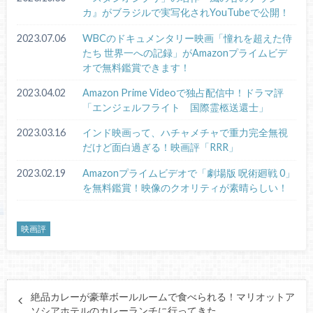
カ』がブラジルで実写化されYouTubeで公開！
2023.07.06
WBCのドキュメンタリー映画「憧れを超えた侍
たち 世界一への記録」がAmazonプライムビデ
オで無料鑑賞できます！
2023.04.02
Amazon Prime Videoで独占配信中！ドラマ評
「エンジェルフライト 国際霊柩送還士」
2023.03.16
インド映画って、ハチャメチャで重力完全無視
だけど面白過ぎる！映画評「RRR」
2023.02.19
Amazonプライムビデオで「劇場版 呪術廻戦 0」
を無料鑑賞！映像のクオリティが素晴らしい！
映画評
絶品カレーが豪華ボールルームで食べられる！マリオットア
ソシアホテルのカレーランチに行ってきた