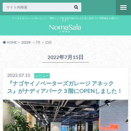
デジタルガジェットのレビュー、美味しくて唸る店の紹介など人生に役立つ一次情報をお届けし
ます！
HOME
2022年
7月
15日
2022年7月15日
2022.07.15
レビュー
『ナゴヤイノベーターズガレージ アネック
ス』がナディアパーク３階にOPENしました！