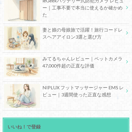
ieGeekバッテリー式防犯カメラ レビュ
ー｜工事不要で本当に使えるか確かめ
た
妻と娘の母娘旅で活躍！旅行コードレ
スヘアアイロン3選と選び方
みてるちゃんレビュー｜ペットカメラ
47,000件超の正直な評価
NIPLUX フットマッサージャー EMS レ
ビュー｜3週間使った正直な感想
いいね！で登録