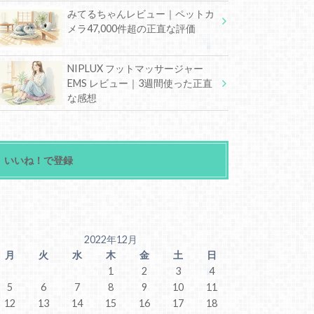
みてるちゃんレビュー｜ペットカ
メラ47,000件超の正直な評価
NIPLUX フットマッサージャー
EMS レビュー｜3週間使った正直
な感想
いいね！で登録
2022年12月
月
火
水
木
金
土
日
1
2
3
4
5
6
7
8
9
10
11
12
13
14
15
16
17
18