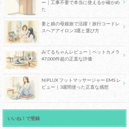
ー｜工事不要で本当に使えるか確かめ
た
妻と娘の母娘旅で活躍！旅行コードレ
スヘアアイロン3選と選び方
みてるちゃんレビュー｜ペットカメラ
47,000件超の正直な評価
NIPLUX フットマッサージャー EMS レ
ビュー｜3週間使った正直な感想
いいね！で登録