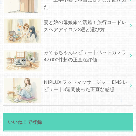
た
妻と娘の母娘旅で活躍！旅行コードレ
スヘアアイロン3選と選び方
みてるちゃんレビュー｜ペットカメラ
47,000件超の正直な評価
NIPLUX フットマッサージャー EMS レ
ビュー｜3週間使った正直な感想
いいね！で登録