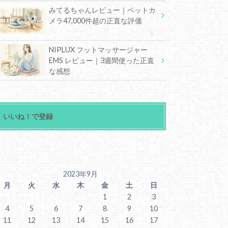
みてるちゃんレビュー｜ペットカ
メラ47,000件超の正直な評価
NIPLUX フットマッサージャー
EMS レビュー｜3週間使った正直
な感想
いいね！で登録
2023年9月
月
火
水
木
金
土
日
1
2
3
4
5
6
7
8
9
10
11
12
13
14
15
16
17