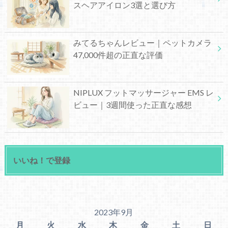
スヘアアイロン3選と選び方
みてるちゃんレビュー｜ペットカメラ
47,000件超の正直な評価
NIPLUX フットマッサージャー EMS レ
ビュー｜3週間使った正直な感想
いいね！で登録
2023年9月
月
火
水
木
金
土
日