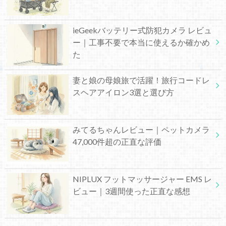
ieGeekバッテリー式防犯カメラ レビュ
ー｜工事不要で本当に使えるか確かめ
た
妻と娘の母娘旅で活躍！旅行コードレ
スヘアアイロン3選と選び方
みてるちゃんレビュー｜ペットカメラ
47,000件超の正直な評価
NIPLUX フットマッサージャー EMS レ
ビュー｜3週間使った正直な感想