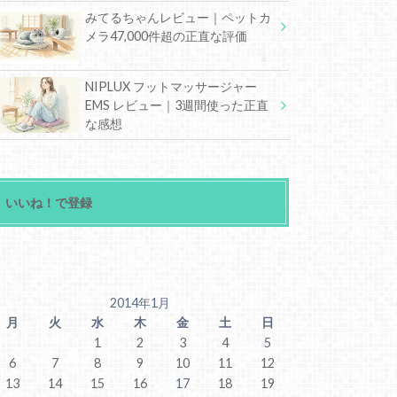
みてるちゃんレビュー｜ペットカ
メラ47,000件超の正直な評価
NIPLUX フットマッサージャー
EMS レビュー｜3週間使った正直
な感想
いいね！で登録
2014年1月
月
火
水
木
金
土
日
1
2
3
4
5
6
7
8
9
10
11
12
13
14
15
16
17
18
19