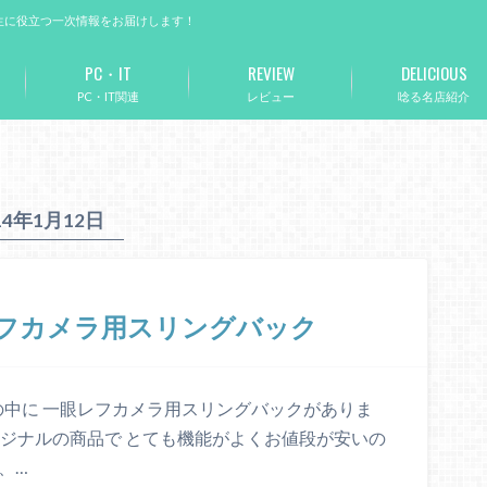
生に役立つ一次情報をお届けします！
PC・IT
REVIEW
DELICIOUS
PC・IT関連
レビュー
唸る名店紹介
14年1月12日
レフカメラ用スリングバック
品の中に 一眼レフカメラ用スリングバックがありま
nオリジナルの商品で とても機能がよくお値段が安いの
、…