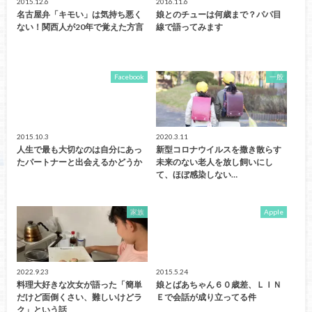
2015.12.6
2016.11.6
名古屋弁「キモい」は気持ち悪く
娘とのチューは何歳まで？パパ目
ない！関西人が20年で覚えた方言
線で語ってみます
Facebook
一般
2015.10.3
2020.3.11
人生で最も大切なのは自分にあっ
新型コロナウイルスを撒き散らす
たパートナーと出会えるかどうか
未来のない老人を放し飼いにし
て、ほぼ感染しない…
家族
Apple
2022.9.23
2015.5.24
料理大好きな次女が語った「簡単
娘とばあちゃん６０歳差、ＬＩＮ
だけど面倒くさい、難しいけどラ
Ｅで会話が成り立ってる件
ク」という話