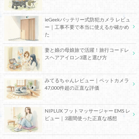
ieGeekバッテリー式防犯カメラ レビュ
ー｜工事不要で本当に使えるか確かめ
た
妻と娘の母娘旅で活躍！旅行コードレ
スヘアアイロン3選と選び方
みてるちゃんレビュー｜ペットカメラ
47,000件超の正直な評価
NIPLUX フットマッサージャー EMS レ
ビュー｜3週間使った正直な感想