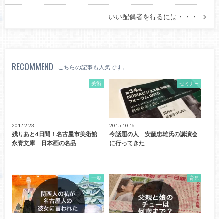
いい配偶者を得るには・・・
RECOMMEND
こちらの記事も人気です。
美術
セミナー
2017.2.23
2015.10.16
残りあと4日間！名古屋市美術館
今話題の人 安藤忠雄氏の講演会
永青文庫 日本画の名品
に行ってきた
一般
育児