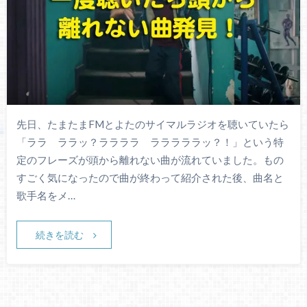
先日、たまたまFMとよたのサイマルラジオを聴いていたら
「ララ ララッ？ララララ ラララララッ？！」という特
定のフレーズが頭から離れない曲が流れていました。もの
すごく気になったので曲が終わって紹介された後、曲名と
歌手名をメ…
続きを読む