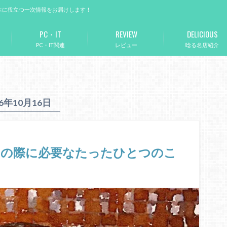
生に役立つ一次情報をお届けします！
PC・IT
REVIEW
DELICIOUS
PC・IT関連
レビュー
唸る名店紹介
16年10月16日
トの際に必要なたったひとつのこ