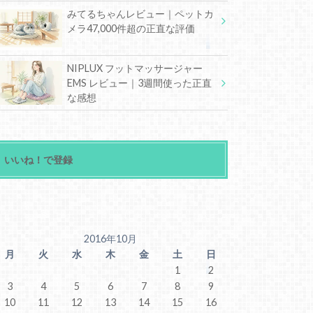
みてるちゃんレビュー｜ペットカ
メラ47,000件超の正直な評価
NIPLUX フットマッサージャー
EMS レビュー｜3週間使った正直
な感想
いいね！で登録
2016年10月
月
火
水
木
金
土
日
1
2
3
4
5
6
7
8
9
10
11
12
13
14
15
16