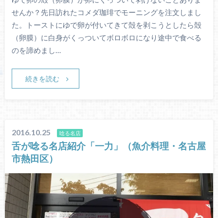
せんか？先日訪れたコメダ珈琲でモーニングを注文しまし
た。トーストにゆで卵が付いてきて殻を剥こうとしたら殻
（卵膜）に白身がくっついてボロボロになり途中で食べる
のを諦めまし…
続きを読む
2016.10.25
唸る名店
舌が唸る名店紹介「一力」（魚介料理・名古屋
市熱田区）