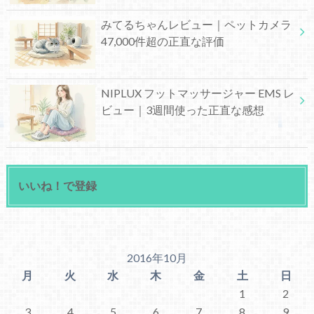
みてるちゃんレビュー｜ペットカメラ
47,000件超の正直な評価
NIPLUX フットマッサージャー EMS レ
ビュー｜3週間使った正直な感想
いいね！で登録
2016年10月
月
火
水
木
金
土
日
1
2
3
4
5
6
7
8
9