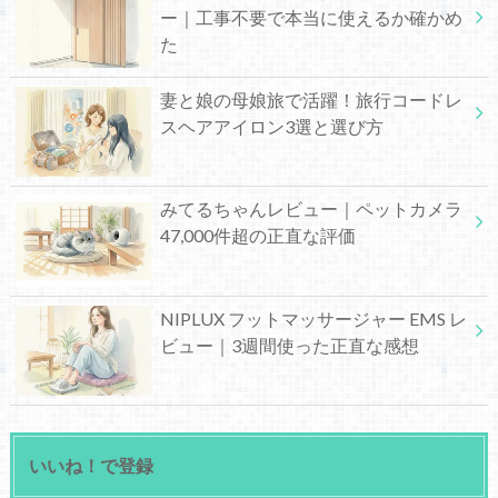
ー｜工事不要で本当に使えるか確かめ
た
妻と娘の母娘旅で活躍！旅行コードレ
スヘアアイロン3選と選び方
みてるちゃんレビュー｜ペットカメラ
47,000件超の正直な評価
NIPLUX フットマッサージャー EMS レ
ビュー｜3週間使った正直な感想
いいね！で登録