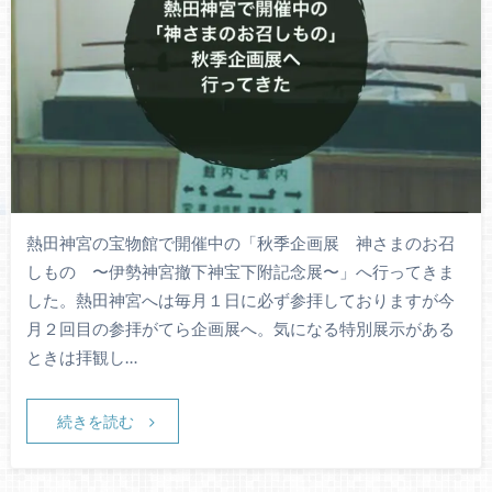
熱田神宮の宝物館で開催中の「秋季企画展 神さまのお召
しもの 〜伊勢神宮撤下神宝下附記念展〜」へ行ってきま
した。熱田神宮へは毎月１日に必ず参拝しておりますが今
月２回目の参拝がてら企画展へ。気になる特別展示がある
ときは拝観し…
続きを読む