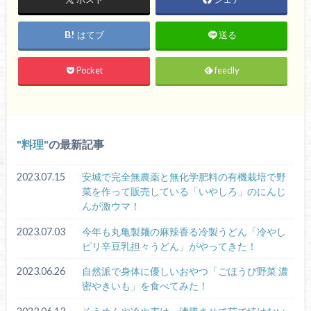
はてブ
送る
Pocket
feedly
料理
の最新記事
2023.07.15
安城で完全無農薬と無化学肥料の有機栽培で野
菜を作って販売している「いやしろ」のにんじ
んが激ウマ！
2023.07.03
今年も丸亀製麺の麻辣香る冷製うどん「冷やし
ピリ辛豆乳担々うどん」がやってきた！
2023.06.26
自然派で身体に優しいおやつ「ごほうび野菜 濃
密やきいも」を食べてみた！