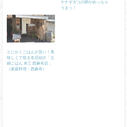
ヤナギダコの卵がめっちゃ
うまっ！
とにかくごはんが旨い！美
味しくて唸る名店紹介「土
鍋ごはん 米三 西麻布店 」
（家庭料理・西麻布）