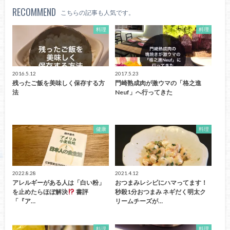
RECOMMEND
こちらの記事も人気です。
料理
料理
2016.5.12
2017.5.23
残ったご飯を美味しく保存する方
門崎熟成肉が激ウマの「格之進
法
Neuf」へ行ってきた
健康
料理
2022.8.28
2021.4.12
アレルギーがある人は「白い粉」
おつまみレシピにハマってます！
を止めたらほぼ解決
書評
秒殺1分おつまみ ネギだく明太ク
「『ア…
リームチーズが…
料理
料理