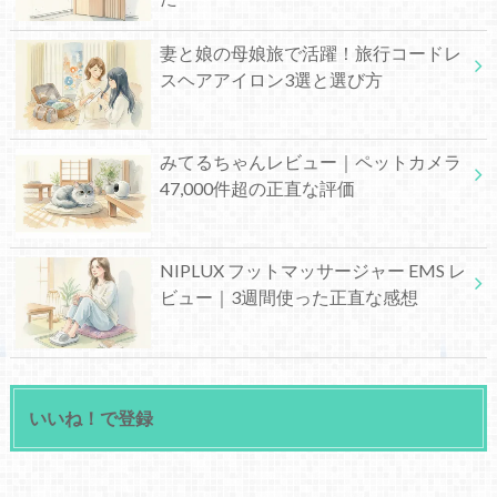
妻と娘の母娘旅で活躍！旅行コードレ
スヘアアイロン3選と選び方
みてるちゃんレビュー｜ペットカメラ
47,000件超の正直な評価
NIPLUX フットマッサージャー EMS レ
ビュー｜3週間使った正直な感想
いいね！で登録