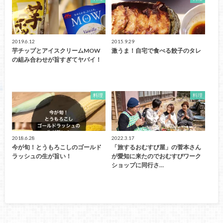
2019.6.12
2015.9.29
芋チップとアイスクリームMOW
激うま！自宅で食べる餃子のタレ
の組み合わせが旨すぎてヤバイ！
料理
料理
2018.6.28
2022.3.17
今が旬！とうもろこしのゴールド
「旅するおむすび屋」の菅本さん
ラッシュの生が旨い！
が愛知に来たのでおむすびワーク
ショップに同行さ…