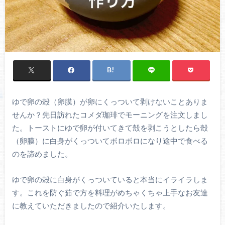
ゆで卵の殻（卵膜）が卵にくっついて剥けないことありま
せんか？先日訪れたコメダ珈琲でモーニングを注文しまし
た。トーストにゆで卵が付いてきて殻を剥こうとしたら殻
（卵膜）に白身がくっついてボロボロになり途中で食べる
のを諦めました。
ゆで卵の殻に白身がくっついていると本当にイライラしま
す。これを防ぐ茹で方を料理がめちゃくちゃ上手なお友達
に教えていただきましたので紹介いたします。