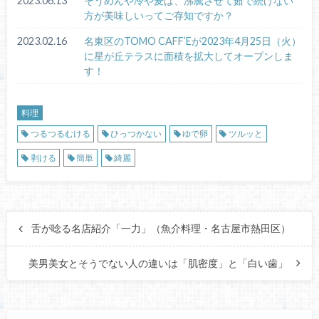
2023.06.13
そうめんや冷や麦は、沸騰させて茹で続けない
方が美味しいってご存知ですか？
2023.02.16
名東区のTOMO CAFF’Eが2023年4月25日（火）
に星が丘テラスに面積を拡大してオープンしま
す！
料理
つるつるむける
ひっつかない
ゆで卵
ツルッと
剥ける
簡単
綺麗
舌が唸る名店紹介「一力」（魚介料理・名古屋市熱田区）
美男美女とそうでない人の違いは「肌密度」と「白い歯」