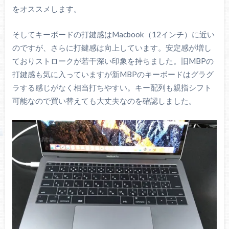
をオススメします。
そしてキーボードの打鍵感はMacbook（12インチ）に近い
のですが、さらに打鍵感は向上しています。安定感が増し
ておりストロークが若干深い印象を持ちました。旧MBPの
打鍵感も気に入っていますが新MBPのキーボードはグラグ
ラする感じがなく相当打ちやすい。キー配列も親指シフト
可能なので買い替えても大丈夫なのを確認しました。