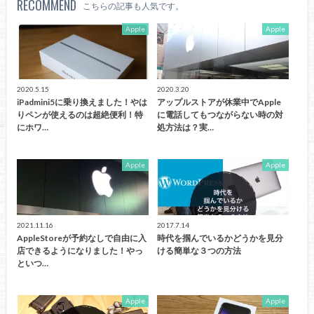
RECOMMEND
こちらの記事も人気です。
Apple
Apple
2020.5.15
2020.3.20
iPadmini5に乗り換えました！やは
アップルストアが休業中でApple
りペンが使えるのは超絶便利！特
に電話してもつながらない時の対
にホワ…
処方法は？実…
Apple
Apple
2021.11.16
2017.7.14
AppleStoreが予約なしで自由に入
時代を掴んでいるかどうかを見分
店できるようになりました！やっ
ける簡単な３つの方法
といつ…
Apple
Apple