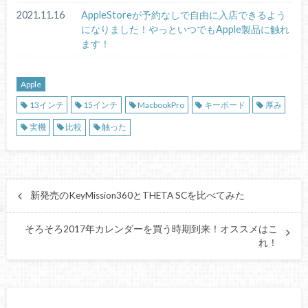
2021.11.16
AppleStoreが予約なしで自由に入店できるよう
になりました！やっといつでもApple製品に触れ
ます！
Apple
13インチ
15インチ
MacbookPro
キーボード
厚み
実機
比較
触った
新発売のKeyMission360とTHETA SCを比べてみた
そろそろ2017年カレンダーを買う時期到来！オススメはこ
れ！