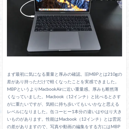
まず最初に気になる重量と厚みの確認。旧MBPとは210gの
差があり持っただけで軽くなったことを実感できました。
MBPというよりMacbookAirに近い重量感。厚みも断然薄
くなっていました。Macbook（12インチ）と比べるとさす
がに重たいですが、気軽に持ち歩いてもいいかなと思える
レベルになりました。缶コーヒー1本分の違いはやはり大き
いものがあります。性能はMacbook（12インチ）とは雲泥
の差がありますので、写真や動画の編集をする方にはMBP