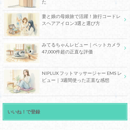
た
妻と娘の母娘旅で活躍！旅行コードレ
スヘアアイロン3選と選び方
みてるちゃんレビュー｜ペットカメラ
47,000件超の正直な評価
NIPLUX フットマッサージャー EMS レ
ビュー｜3週間使った正直な感想
いいね！で登録