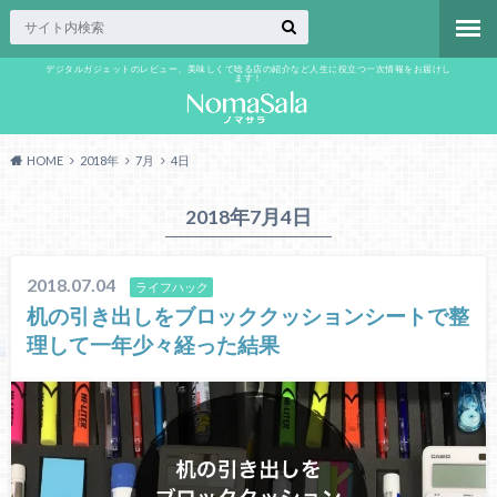
デジタルガジェットのレビュー、美味しくて唸る店の紹介など人生に役立つ一次情報をお届けし
ます！
HOME
2018年
7月
4日
2018年7月4日
2018.07.04
ライフハック
机の引き出しをブロッククッションシートで整
理して一年少々経った結果