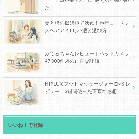
た
妻と娘の母娘旅で活躍！旅行コードレ
スヘアアイロン3選と選び方
みてるちゃんレビュー｜ペットカメラ
47,000件超の正直な評価
NIPLUX フットマッサージャー EMS レ
ビュー｜3週間使った正直な感想
いいね！で登録