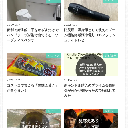
レビュー
レビュー
2019.11.7
2022.4.19
便利で衛生的！手をかざすだけで
防災用、護身用として使えるズー
ハンドソープが泡で出てくる！ソ
ム機能搭載懐中電灯 LEDフラッシ
ープディスペンサ…
ュライトレビ…
ショップ
レビュー
2020.11.27
2016.6.27
コストコで買える「黒糖ふ菓子」
新キンドル購入のプライム会員割
が超うまい！
引が分かり難かったので解説して
みた
レビュー
レビュー