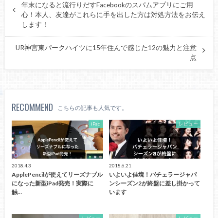
年末になると流行りだすFacebookのスパムアプリにご用
心！本人、友達がこれらに手を出した方は対処方法をお伝え
します！
UR神宮東パークハイツに15年住んで感じた12の魅力と注意
点
RECOMMEND
こちらの記事も人気です。
iPad
レビュー
2018.4.3
2018.6.21
ApplePencilが使えてリーズナブル
いよいよ佳境！バチェラージャパ
になった新型iPad発売！実際に
ンシーズン2が終盤に差し掛かって
触…
います