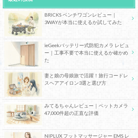
BRICKS ベンチワゴンレビュー｜
3WAYが本当に使えるか試してみた
ieGeekバッテリー式防犯カメラ レビュ
ー｜工事不要で本当に使えるか確かめ
た
妻と娘の母娘旅で活躍！旅行コードレ
スヘアアイロン3選と選び方
みてるちゃんレビュー｜ペットカメラ
47,000件超の正直な評価
NIPLUX フットマッサージャー EMS レ