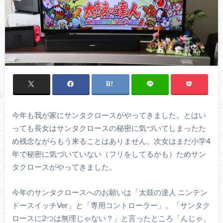
今年も我が家にサンタクロースがやってきました。とはい
っても長女はサンタクロースの秘密に気づいてしまったた
め残念ながらもう来ることはありません。次女はまだ小学4
年で秘密に気づいていない（フリをしてるかも）ためサン
タクロースがやってきました。
今年のサンタクロースへのお願いは「太鼓の達人 ニンテン
ドースイッチVer」と「専用コントローラー」。「サンタク
ロースに2つは無理じゃない？」と言ったところ「んじゃ、