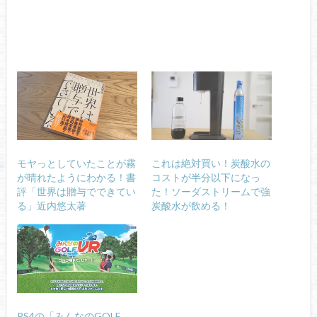
モヤっとしていたことが霧
これは絶対買い！炭酸水の
が晴れたようにわかる！書
コストが半分以下になっ
評「世界は贈与でできてい
た！ソーダストリームで強
る」近内悠太著
炭酸水が飲める！
PS4の「みんなのGOLF