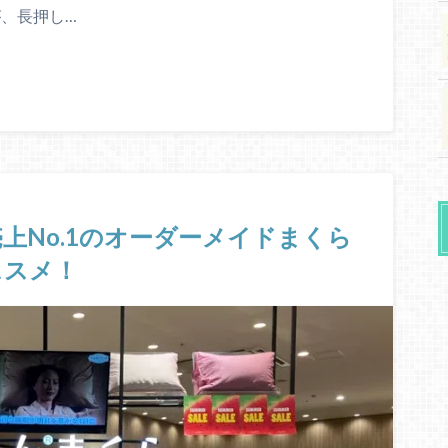
が、長押し…
上No.1のオーダーメイドまくら
ススメ！