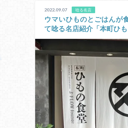
2022.09.07
唸る名店
ウマいひものとごはんが
て唸る名店紹介「本町ひも