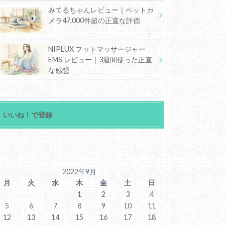
みてるちゃんレビュー｜ペットカ
メラ47,000件超の正直な評価
NIPLUX フットマッサージャー
EMS レビュー｜3週間使った正直
な感想
いいね！で登録
2022年9月
月
火
水
木
金
土
日
1
2
3
4
5
6
7
8
9
10
11
12
13
14
15
16
17
18