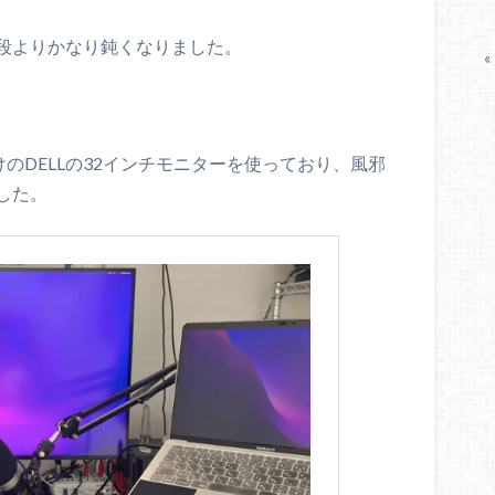
段よりかなり鈍くなりました。
«
。
付けのDELLの32インチモニターを使っており、風邪
した。