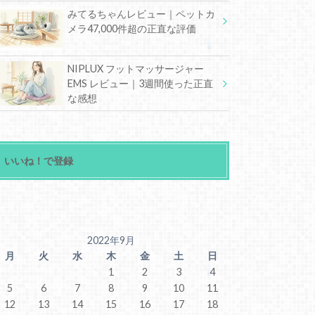
みてるちゃんレビュー｜ペットカ
メラ47,000件超の正直な評価
NIPLUX フットマッサージャー
EMS レビュー｜3週間使った正直
な感想
いいね！で登録
2022年9月
月
火
水
木
金
土
日
1
2
3
4
5
6
7
8
9
10
11
12
13
14
15
16
17
18