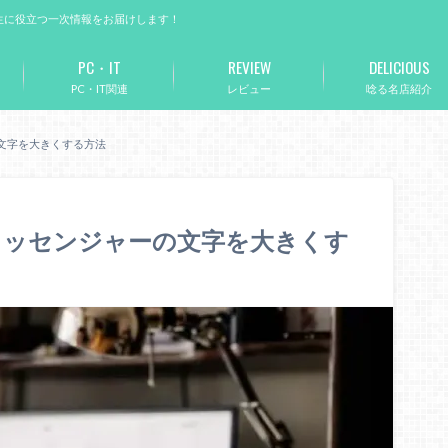
生に役立つ一次情報をお届けします！
PC・IT
REVIEW
DELICIOUS
PC・IT関連
レビュー
唸る名店紹介
ーの文字を大きくする方法
ookメッセンジャーの文字を大きくす