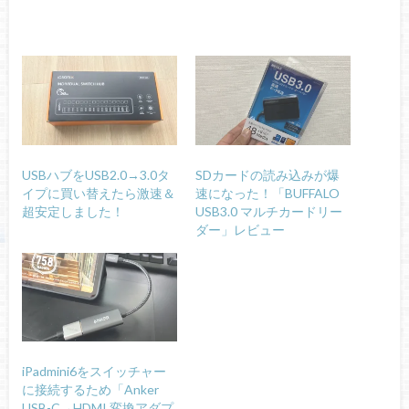
USBハブをUSB2.0→3.0タ
SDカードの読み込みが爆
イプに買い替えたら激速＆
速になった！「BUFFALO
超安定しました！
USB3.0 マルチカードリー
ダー」レビュー
iPadmini6をスイッチャー
に接続するため「Anker
USB-C→HDMI 変換アダプ