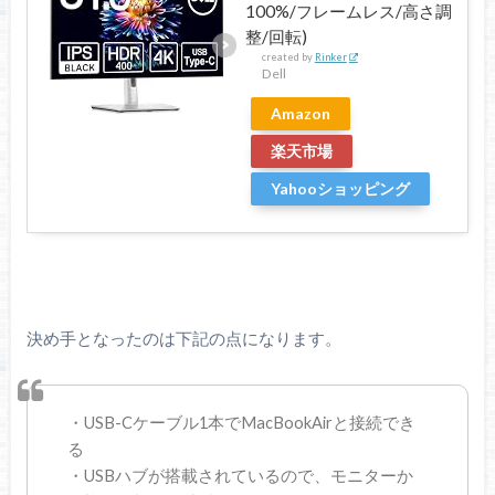
100%/フレームレス/高さ調
整/回転)
created by
Rinker
Dell
Amazon
楽天市場
Yahooショッピング
決め手となったのは下記の点になります。
・USB-Cケーブル1本でMacBookAirと接続でき
る
・USBハブが搭載されているので、モニターか