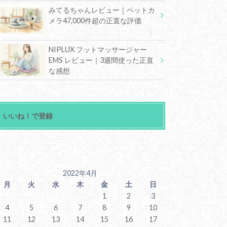
みてるちゃんレビュー｜ペットカ
メラ47,000件超の正直な評価
NIPLUX フットマッサージャー
EMS レビュー｜3週間使った正直
な感想
いいね！で登録
2022年4月
月
火
水
木
金
土
日
1
2
3
4
5
6
7
8
9
10
11
12
13
14
15
16
17