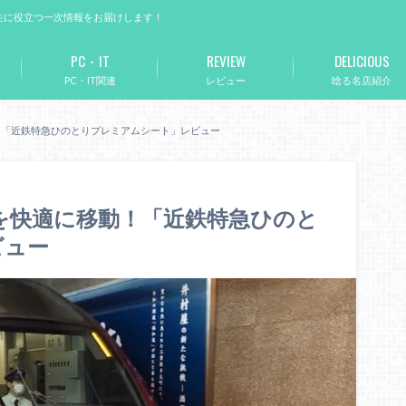
生に役立つ一次情報をお届けします！
PC・IT
REVIEW
DELICIOUS
PC・IT関連
レビュー
唸る名店紹介
！「近鉄特急ひのとりプレミアムシート」レビュー
を快適に移動！「近鉄特急ひのと
ビュー