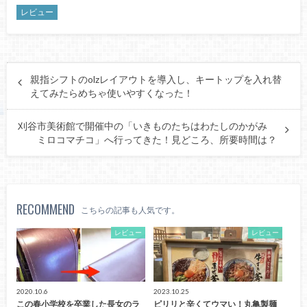
レビュー
親指シフトのolzレイアウトを導入し、キートップを入れ替
えてみたらめちゃ使いやすくなった！
刈谷市美術館で開催中の「いきものたちはわたしのかがみ
ミロコマチコ」へ行ってきた！見どころ、所要時間は？
RECOMMEND
こちらの記事も人気です。
レビュー
レビュー
2020.10.6
2023.10.25
この春小学校を卒業した長女のラ
ピリリと辛くてウマい！丸亀製麺