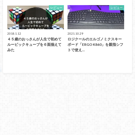
レビュー
レビュー
2018.1.12
2021.10.29
４５歳のおっさんが人生で初めて
ロジクールのエルゴノミクスキー
ルービックキューブを６面揃えて
ボード「ERGO K860」を親指シフ
みた
トで使え…