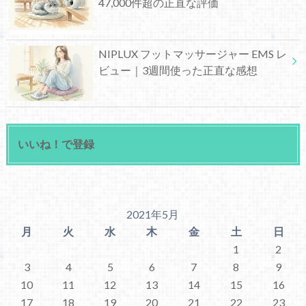
47,000件超の正直な評価
NIPLUX フットマッサージャー EMS レ
ビュー｜3週間使った正直な感想
いいね！で登録
2021年5月
月
火
水
木
金
土
日
1
2
3
4
5
6
7
8
9
10
11
12
13
14
15
16
17
18
19
20
21
22
23