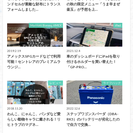
ンドセルが素敵な財布にトランス
の秋の限定メニュー「うま辛まぜ
フォームしました…
釜玉」が予想を上…
Marriott Bonvoy AMEX
iPad
2019.2.19
2021.12.4
アメックスSPGカードなどで利用
車のダッシュボードにiPadを取り
可能！セントレアのプレミアムラ
付けるホルダーを買い替えた！
ウンジ…
「GP‐PRO…
レビュー
ライフハック
2018.11.20
2022.12.6
わんこ、にゃんこ、パンダなど愛
ステップワゴンスパーダ（DBA-
らしい動物キャラに癒される！リ
RK5）のバッテリーが劣化したの
ヒトラブのマグネ…
で自力で交換…