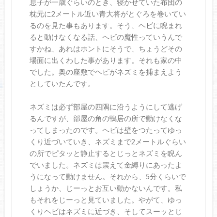
息子が一歳ぐらいのとき、寝かせていた布団の
枕元に2メートル近い青大将がとぐろを巻いてい
るのを見た事もあります。そう、ヘビに睨まれ
ると動けなくなる話、ヘビの魔性っていうんで
すかね、あれはホントにそうで、ちょうどその
場面に出くわした事があります。それも家の中
でした。奥の座敷でヘビがネズミを捕まえよう
としていたんです。
ネズミは必ず部屋の四隅に沿うようにして逃げ
るんですが、部屋の角の鴨居の所で動けなくな
ってしまったのです。ヘビは壁をつたってゆっ
くり近づいていき、ネズミまで2メートルぐらい
の所でピタッと静止するとじっとネズミを睨ん
でいました。ネズミは震えて金縛りにあったよ
うになって動けません。それから、5分くらいで
しょうか、じーっとお互い動かないんです。私
もそれをじーっと見ていました。やがて、ゆっ
くりヘビはネズミに近づき、そしてスーッとじ