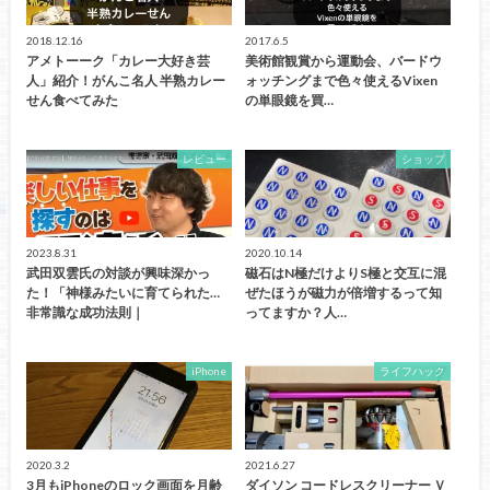
2018.12.16
2017.6.5
アメトーーク「カレー大好き芸
美術館観賞から運動会、バードウ
人」紹介！がんこ名人 半熟カレー
ォッチングまで色々使えるVixen
せん食べてみた
の単眼鏡を買…
レビュー
ショップ
2023.8.31
2020.10.14
武田双雲氏の対談が興味深かっ
磁石はN極だけよりS極と交互に混
た！「神様みたいに育てられた…
ぜたほうが磁力が倍増するって知
非常識な成功法則｜
ってますか？人…
iPhone
ライフハック
2020.3.2
2021.6.27
3月もiPhoneのロック画面を月齢
ダイソン コードレスクリーナー Ｖ