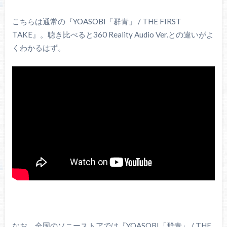
こちらは通常の『YOASOBI「群青」 / THE FIRST
TAKE』。聴き比べると360 Reality Audio Ver.との違いがよ
くわかるはず。
なお、全国のソニーストアでは『YOASOBI「群青」 / THE