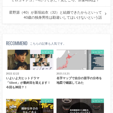
ミロコマチコ」へ行ってきた！見どころ、所要時間は？
星野源（40）が新垣結衣（32）と結婚できたからといって
40歳の独身男性は勘違いしてはいけないという話
RECOMMEND
こちらの記事も人気です。
レビュー
レビュー
2022.12.22
2021.11.21
いよいよ大ヒットドラマ
名字マップで自分の苗字の分布を
「Silent」が最終回を迎えます！
地図で確認してみた
今回も神回？！
レビュー
レビュー