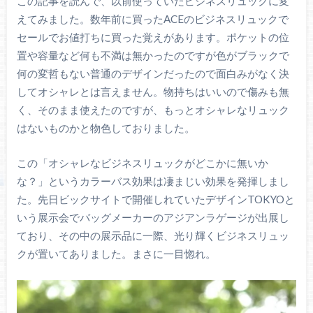
この記事を読んで、以前使っていたビジネスリュックに変
えてみました。数年前に買ったACEのビジネスリュックで
セールでお値打ちに買った覚えがあります。ポケットの位
置や容量など何も不満は無かったのですが色がブラックで
何の変哲もない普通のデザインだったので面白みがなく決
してオシャレとは言えません。物持ちはいいので傷みも無
く、そのまま使えたのですが、もっとオシャレなリュック
はないものかと物色しておりました。
この「オシャレなビジネスリュックがどこかに無いか
な？」というカラーバス効果は凄まじい効果を発揮しまし
た。先日ビックサイトで開催しれていたデザインTOKYOと
いう展示会でバッグメーカーのアジアンラゲージが出展し
ており、その中の展示品に一際、光り輝くビジネスリュッ
クが置いてありました。まさに一目惚れ。