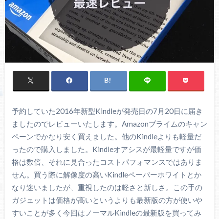
予約していた2016年新型Kindleが発売日の7月20日に届き
ましたのでレビューいたします。Amazonプライムのキャン
ペーンでかなり安く買えました。他のKindleよりも軽量だ
ったので購入しました。Kindleオアシスが最軽量ですが価
格は数倍、それに見合ったコストパフォマンスではありま
せん。買う際に解像度の高いKindleペーパーホワイトとか
なり迷いましたが、重視したのは軽さと新しさ。この手の
ガジェットは価格が高いというよりも最新版の方が使いや
すいことが多く今回はノーマルKindleの最新版を買ってみ