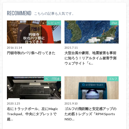
RECOMMEND
こちらの記事も人気です。
レビュー
iPad
2016.11.14
2021.7.11
円頓寺秋のパリ祭へ行ってきた
大型台風や豪雨、地震被害を事前
に知ろう！リアルタイム被害予測
ウェブサイト「c…
PC・IT関連
ゴルフ
2020.1.25
2021.9.10
右にトラックボール、左にMagic
ゴルフの飛距離と安定感アップの
Trackpad、中央にタブレットで
ため筋トレグッズ「RPM Sports
超…
NSD…