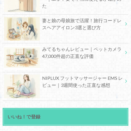
た
妻と娘の母娘旅で活躍！旅行コードレ
スヘアアイロン3選と選び方
みてるちゃんレビュー｜ペットカメラ
47,000件超の正直な評価
NIPLUX フットマッサージャー EMS レ
ビュー｜3週間使った正直な感想
いいね！で登録