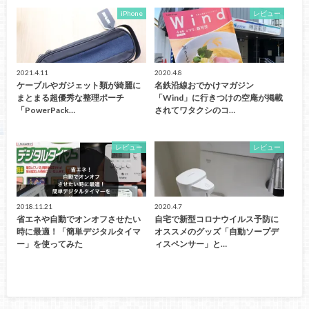
iPhone
レビュー
2021.4.11
2020.4.8
ケーブルやガジェット類が綺麗に
名鉄沿線おでかけマガジン
まとまる超優秀な整理ポーチ
「Wind」に行きつけの空庵が掲載
「PowerPack…
されてワタクシのコ…
レビュー
レビュー
2018.11.21
2020.4.7
省エネや自動でオンオフさせたい
自宅で新型コロナウイルス予防に
時に最適！「簡単デジタルタイマ
オススメのグッズ「自動ソープデ
ー」を使ってみた
ィスペンサー」と…