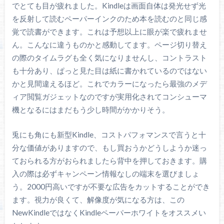
でとても目が疲れました。Kindleは画面自体は発光せず光
を反射して読むペーパーインクのため本を読むのと同じ感
覚で読書ができます。これは予想以上に眼が楽で疲れませ
ん。こんなに違うものかと感動してます。ページ切り替え
の際のタイムラグも全く気になりませんし、コントラスト
も十分あり、ぱっと見た目は紙に書かれているのではない
かと見間違えるほど。これでカラーになったら最強のメデ
ィア閲覧ガジェットなのですが実用化されてコンシューマ
機となるにはまだもう少し時間がかかりそう。
兎にも角にも新型Kindle、コストパフォマンスで言うと十
分な価値がありますので、もし買おうかどうしようか迷っ
ておられる方がおられましたら背中を押しておきます。購
入の際は必ずキャンペーン情報なしの端末を選びましょ
う。2000円高いですが不要な広告をカットすることができ
ます。視力が良くて、解像度が気になる方は、この
NewKindleではなくKindleペーパーホワイトをオススメい