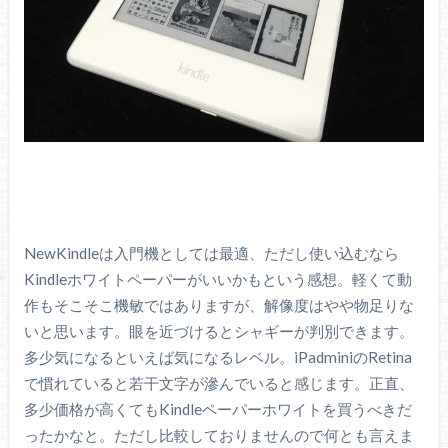
NewKindleは入門機としては最適、ただし使い込むなら
Kindleホワイトペーパーがいいかもという感想。軽くて動
作もそこそこ機敏ではありますが、解像度はやや物足りな
いと思います。眼を近づけるとシャギーが判別できます。
多少気になるといえば気になるレベル。iPadminiのRetina
で慣れていると若干文字が滲んでいると感じます。正直、
多少価格が高くてもKindleペーパーホワイトを買うべきだ
ったかなと。ただし比較しておりませんので何とも言えま